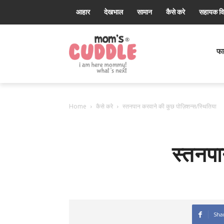
आहार
देखभाल
सामान
कैसे करे
सहायक व
Mom's
Cuddle®
फार
Home
कैसे करे
स्तनपान करवाने की कुछ पोज़िशन्स/स्थितिया
स्तनपा
Sha