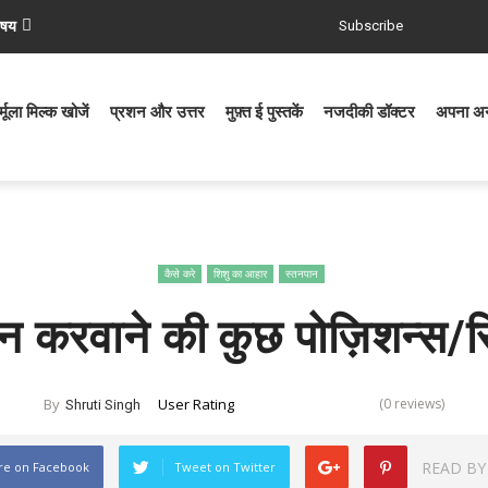
िषय
Subscribe
्मूला मिल्क खोजें
प्रशन और उत्तर
मुफ़्त ई पुस्तकें
नजदीकी डॉक्टर
अपना अनु
कैसे करे
शिशु का आहार
स्तनपान
न करवाने की कुछ पोज़िशन्स/स
User Rating
(0 reviews)
By
Shruti Singh
READ BY
re on Facebook
Tweet on Twitter