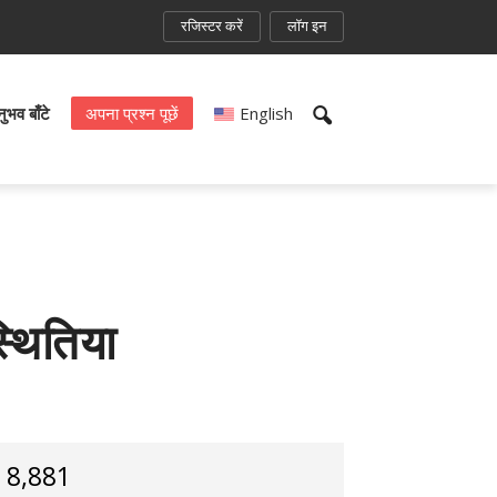
रजिस्टर करें
लॉग इन
भव बाँटे
अपना प्रश्न पूछें
English
्थितिया
8,881